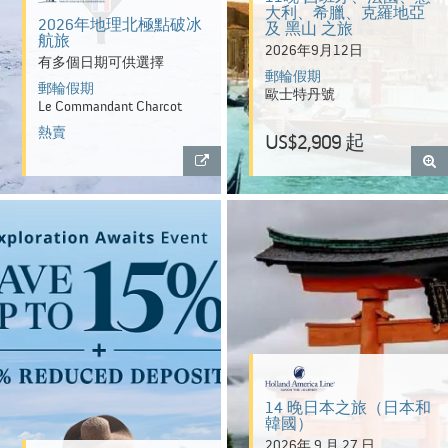
大利、希臘、克羅地亞
2026年地理北極點破冰
及 黑山 之旅
航旅
2026年9月12日
有多個日期可供選擇
郵輪假期
郵輪假期
歐士特丹號
Le Commandant Charcot
熱賣
US$2,909 起
14 晚日本之旅（日本和
韓國）
2026年 9 月 27 日