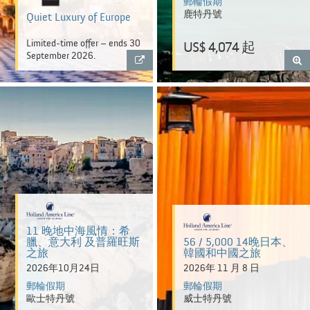
郵輪假期
鹿特丹號
Quiet Luxury of Europe
Limited-time offer – ends 30
US$ 4,074 起
September 2026.
11 晚地中海風情：希
臘、意大利 及普羅旺斯
56 / 5,000 14晚日本、
之旅
韓國和中國之旅
2026年10月24日
2026年 11 月 8 日
郵輪假期
郵輪假期
歐士特丹號
威士特丹號