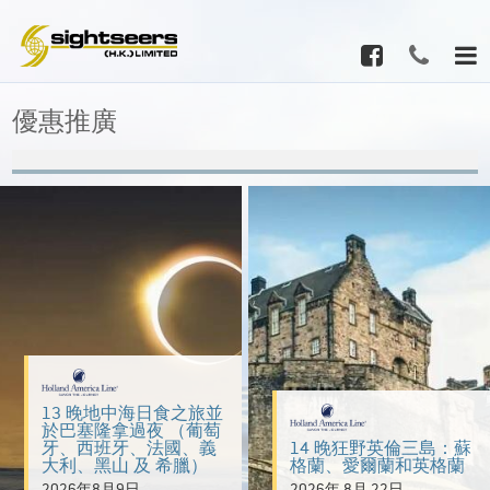
優惠推廣
13 晚地中海日食之旅並
於巴塞隆拿過夜 （葡萄
牙、西班牙、法國、義
14 晚狂野英倫三島：蘇
大利、黑山 及 希臘）
格蘭、愛爾蘭和英格蘭