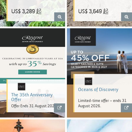
US$ 3,289 起
US$ 3,649 起
Oceans of Discovery
The 35th Anniversary
Offer
Limited-time offer – ends 31
Offer Ends 31 August 2026
August 2026.