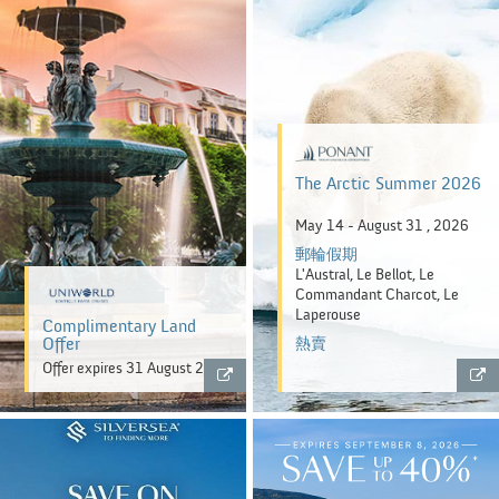
The Arctic Summer 2026
May 14 - August 31 , 2026
郵輪假期
L'Austral, Le Bellot, Le
Commandant Charcot, Le
Laperouse
Complimentary Land
Offer
熱賣
Offer expires 31 August 2026