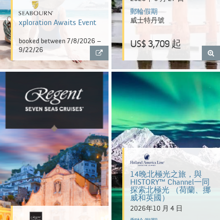
郵輪假期
威士特丹號
xploration Awaits Event
booked between 7/8/2026 –
US$ 3,709 起
9/22/26
14晚北極光之旅，與
HISTORY™ Channel一同
探索北極光 （荷蘭、挪
威和英國）
2026年10 月 4 日