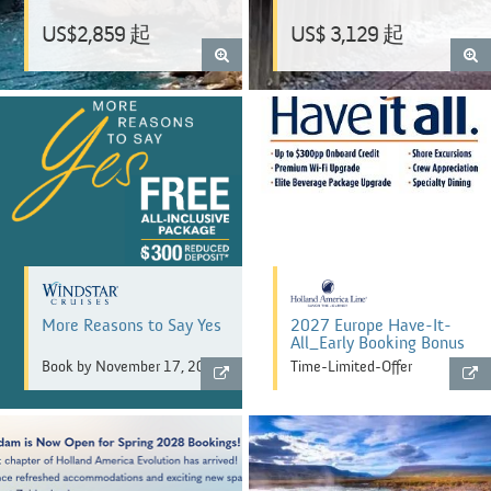
US$2,859 起
US$ 3,129 起
More Reasons to Say Yes
2027 Europe Have-It-
All_Early Booking Bonus
Book by November 17, 2026
Time-Limited-Offer