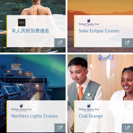
單人房附加費優惠
Solar Eclipse Cruises
Northern Lights Cruises
Club Orange