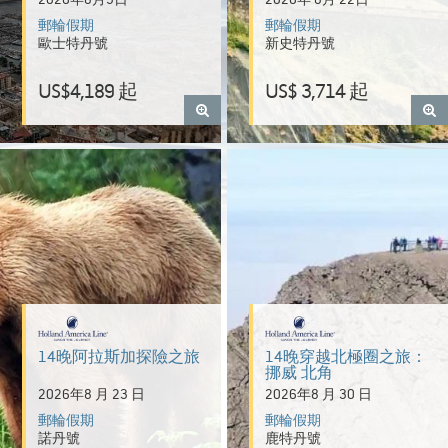
2026年8月9日
2026年 8月 22日
郵輪假期
郵輪假期
歐士特丹號
新史特丹號
US$4,189 起
US$ 3,714 起
14晚阿拉斯加探險之旅
14晚穿越北極圈之旅：
挪威 北角
2026年8 月 23 日
2026年8 月 30 日
郵輪假期
郵輪假期
諾丹號
鹿特丹號