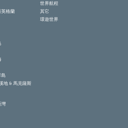
世界航程
新英格蘭
其它
環遊世界
島
海
群島
溪地 & 馬克薩斯
斯灣