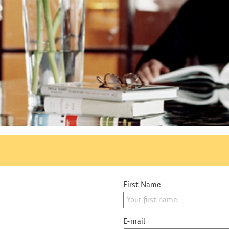
First Name
:
E-mail