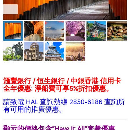
滙豐銀行
/
恒生銀行
/
中銀香港
信用卡
全年優惠
:
淨船費可享
5%
折扣優惠。
請致電 HAL 查詢熱線 2850-6186 查詢所
有可用的推廣優惠。
顯示的價格包含”Have It All”套餐優惠。