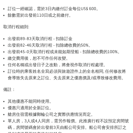
訂位一經確認，需於3日內繳付訂金每位US$ 600。
餘數需於出發前110日或之前繳付。
取消行程細則:
出發前89-83天取消行程 - 扣除訂金
出發前82-46天取消行程 - 扣除總收費的50%。
出發前45-0天取消行程或未能如期登船 - 扣除總收費的100%。
繳交費用後，恕不可作任何改變。
任何名稱或出發日子之改動，將會視作取消行程處理。
訂位時的乘客姓名全寫必須與旅遊證件上的全名相同, 任何修改將
會導致失去原來之訂位、失去原來之優惠價及/或導致修改費用。
備註：
其他優惠不能同時使用。
優惠只適用於全新訂位。
艙房住宿需根據郵輪公司之實際供應情況而定。
單人房，3人或4人同房，需另作報價。此推廣行程不設預定房間號
碼，房間號碼會於出發前3天由船公司安排。船公司會安排所訂之