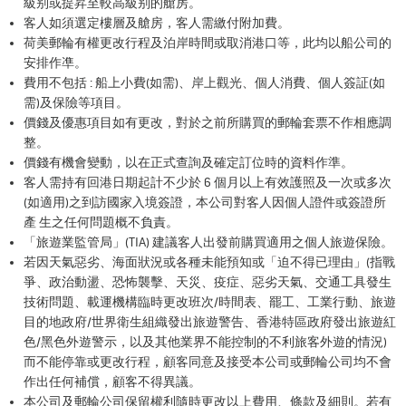
級别或提昇至較高級别的艙房。
客人如須選定樓層及艙房，客人需繳付附加費。
荷美郵輪有權更改行程及泊岸時間或取消港口等，此均以船公司的
安排作凖。
費用不包括 : 船上小費(如需)、岸上觀光、個人消費、個人簽証(如
需)及保險等項目。
價錢及優惠項目如有更改，對於之前所購買的郵輪套票不作相應調
整。
價錢有機會變動，以在正式查詢及確定訂位時的資料作準。
客人需持有回港日期起計不少於 6 個月以上有效護照及一次或多次
(如適用)之到訪國家入境簽證，本公司對客人因個人證件或簽證所
產 生之任何問題概不負責。
「旅遊業監管局」(TIA) 建議客人出發前購買適用之個人旅遊保險。
若因天氣惡劣、海面狀況或各種未能預知或「迫不得已理由」(指戰
爭、政治動盪、恐怖襲擊、天災、疫症、惡劣天氣、交通工具發生
技術問題、載運機構臨時更改班次/時間表、罷工、工業行動、旅遊
目的地政府/世界衛生組織發出旅遊警告、香港特區政府發出旅遊紅
色/黑色外遊警示，以及其他業界不能控制的不利旅客外遊的情況)
而不能停靠或更改行程，顧客同意及接受本公司或郵輪公司均不會
作出任何補償，顧客不得異議。
本公司及郵輪公司保留權利隨時更改以上費用、條款及細則。若有