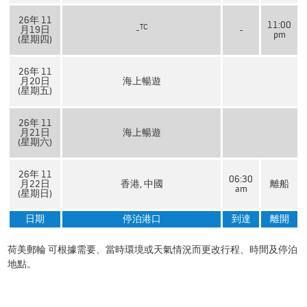
26年 11
11:00
TC
月19日
-
-
pm
(星期四)
26年 11
月20日
海上暢遊
(星期五)
26年 11
月21日
海上暢遊
(星期六)
26年 11
06:30
月22日
香港, 中國
離船
am
(星期日)
日期
停泊港口
到達
離開
荷美郵輪 可根據需要、當時環境或天氣情況而更改行程、時間及停泊
地點。