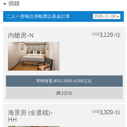
價錢
二人一房每位淨船票以美金計算
3,129
內艙房-N
US$
/位
即時致電 (852) 2850-6168 訂位
網上訂位
3,329
海景房 (全遮檔)-
US$
/位
HH