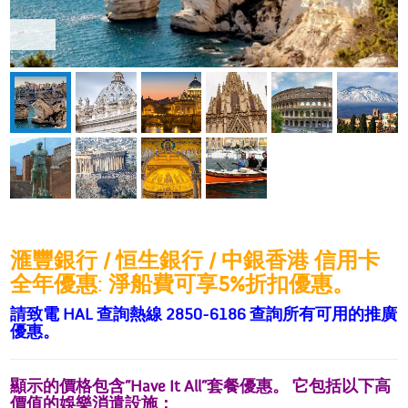
滙豐銀行
/
恒生銀行
/
中銀香港
信用卡
全年優惠
:
淨船費可享
5%
折扣優惠。
請致電 HAL 查詢熱線 2850-6186 查詢所有可用的推廣
優惠。
顯示的價格包含”Have It All”套餐優惠。 它包括以下高
價值的娛樂消遣設施：