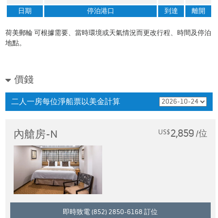
日期
停泊港口
到達
離開
荷美郵輪 可根據需要、當時環境或天氣情況而更改行程、時間及停泊
地點。
價錢
二人一房每位淨船票以美金計算
2,859
內艙房-N
US$
/位
即時致電 (852) 2850-6168 訂位