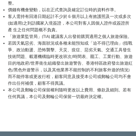
整。
價錢有機會變動，以在正式查詢及確定訂位時的資料作準。
客人需持有回港日期起計不少於 6 個月以上有效護照及一次或多次
(如適用)之到訪國家入境簽證，本公司對客人因個人證件或簽證所
產 生之任何問題概不負責。
「旅遊業監管局」(TIA) 建議客人出發前購買適用之個人旅遊保險。
若因天氣惡劣、海面狀況或各種未能預知或「迫不得已理由」(指戰
爭、政治動盪、恐怖襲擊、天災、疫症、惡劣天氣、交通工具發生
技術問題、載運機構臨時更改班次/時間表、罷工、工業行動、旅遊
目的地政府/世界衛生組織發出旅遊警告、香港特區政府發出旅遊紅
色/黑色外遊警示，以及其他業界不能控制的不利旅客外遊的情況)
而不能停靠或更改行程，顧客同意及接受本公司或郵輪公司均不會
作出任何補償，顧客不得異議。
本公司及郵輪公司保留權利隨時更改以上費用、條款及細則。若有
任何異議，本公司及郵輪公司保留一切最終決定權。