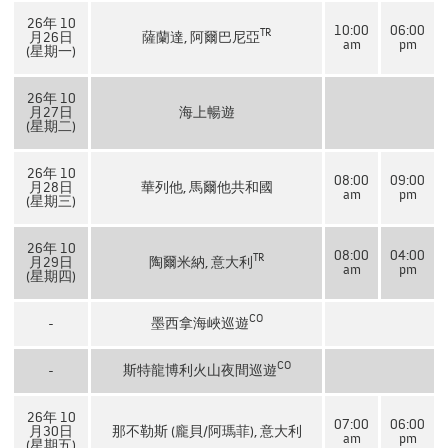
26年 10
10:00
06:00
TR
月26日
薩蘭達, 阿爾巴尼亞
am
pm
(星期一)
26年 10
月27日
海上暢遊
(星期二)
26年 10
08:00
09:00
月28日
華列他, 馬爾他共和國
am
pm
(星期三)
26年 10
08:00
04:00
TR
月29日
陶爾米納, 意大利
am
pm
(星期四)
CO
-
墨西拿海峽巡遊
CO
-
斯特龍博利火山夜間巡遊
26年 10
07:00
06:00
月30日
那不勒斯 (龐貝/阿瑪菲), 意大利
am
pm
(星期五)