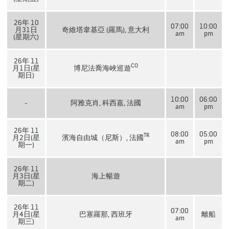
26年 10
07:00
10:00
月31日
奇維塔韋基亞 (羅馬), 意大利
am
pm
(星期六)
26年 11
CO
月1日(星
博尼法喬海峽巡遊
期日)
10:00
06:00
-
阿雅克肖, 科西嘉, 法國
am
pm
26年 11
08:00
05:00
TR
月2日(星
濱海自由城（尼斯）, 法國
am
pm
期一)
26年 11
月3日(星
海上暢遊
期二)
26年 11
07:00
月4日(星
巴塞羅那, 西班牙
離船
am
期三)