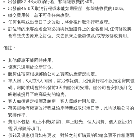
出發前82-46天取消行程 - 扣除總收費的50%。
出發前45-0天取消行程或未能如期登船 - 扣除總收費的100%。
繳交費用後，恕不可作任何改變。
任何名稱或出發日子之改動，將會視作取消行程處理。
訂位時的乘客姓名全寫必須與旅遊證件上的全名相同, 任何修改將
會導致失去原來之訂位、失去原來之優惠價及/或導致修改費用。
備註：
其他優惠不能同時使用。
優惠只適用於全新訂位。
艙房住宿需根據郵輪公司之實際供應情況而定。
單人房，3人或4人同房，需另作報價。此推廣行程不設預定房間號
碼，房間號碼會於出發前3天由船公司安排。船公司會安排所訂之
級别或提昇至較高級别的艙房。
客人如須選定樓層及艙房，客人需繳付附加費。
荷美郵輪有權更改行程及泊岸時間或取消港口等，此均以船公司的
安排作凖。
費用不包括 : 船上小費(如需)、岸上觀光、個人消費、個人簽証(如
需)及保險等項目。
價錢及優惠項目如有更改，對於之前所購買的郵輪套票不作相應調