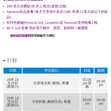
200 美元消費額 供 岸上 觀光/遊覽/活動
Signature飲品套餐 (每天可享用不多於15杯; 售價 11美元或以下的飲
品)
在特色餐廳(Pinnacle Grill, Canaletto 或 Tamarind)享用晚餐2 晚
Wi-Fi Surf 套餐 用於電子郵件、體育、新聞和一般瀏覽
條款細則請參閱
荷
美郵輪官方網站
行程
日期
停泊港口
到達
離開
26年 10
01:00
05:00
月24日
比雷埃夫斯 (雅典), 希臘
pm 登
pm
(星期六)
船
26年 10
08:00
04:00
月25日
卡塔科隆 (奧林匹克), 希臘
am
pm
(星期日)