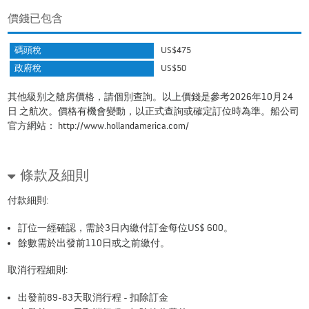
價錢已包含
碼頭稅
US$475
政府稅
US$50
其他級别之艙房價格，請個別查詢。以上價錢是參考2026年10月24
日 之航次。價格有機會變動，以正式查詢或確定訂位時為準。船公司
官方網站：
http://www.hollandamerica.com/
條款及細則
付款細則:
訂位一經確認，需於3日內繳付訂金每位US$ 600。
餘數需於出發前110日或之前繳付。
取消行程細則:
出發前89-83天取消行程 - 扣除訂金