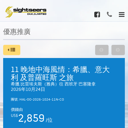
優惠推廣
11 晚地中海風情：希臘、意大
利 及普羅旺斯 之旅
希臘 比雷埃夫斯（雅典）往 西班牙 巴塞隆拿
2026年10月24日
團號: HAL-OO-2026-1024-11N-CO
價錢由
2,859
US$
/位