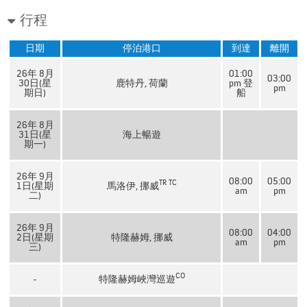
行程
日期
停泊港口
到達
離開
26年 8月
01:00
03:00
30日(星
鹿特丹, 荷蘭
pm 登
pm
期日)
船
26年 8月
31日(星
海上暢遊
期一)
26年 9月
08:00
05:00
TR
TC
1日(星期
馬洛伊, 挪威
am
pm
二)
26年 9月
08:00
04:00
2日(星期
特隆赫姆, 挪威
am
pm
三)
CO
-
特隆赫姆峽灣巡遊