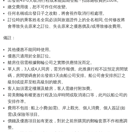
出發前45-0天取消行程或未能如期登船 - 扣除總收費的100%。
繳交費用後，恕不可作任何改變。
任何名稱或出發日子之改動，將會視作取消行程處理。
訂位時的乘客姓名全寫必須與旅遊證件上的全名相同, 任何修改將
會導致失去原來之訂位、失去原來之優惠價及/或導致修改費用。
備註：
其他優惠不能同時使用。
優惠只適用於全新訂位。
艙房住宿需根據郵輪公司之實際供應情況而定。
單人房，3人或4人同房，需另作報價。此推廣行程不設預定房間號
碼，房間號碼會於出發前3天由船公司安排。船公司會安排所訂之
級别或提昇至較高級别的艙房。
客人如須選定樓層及艙房，客人需繳付附加費。
荷美郵輪有權更改行程及泊岸時間或取消港口等，此均以船公司的
安排作凖。
費用不包括 : 船上小費(如需)、岸上觀光、個人消費、個人簽証(如
需)及保險等項目。
價錢及優惠項目如有更改，對於之前所購買的郵輪套票不作相應調
整。