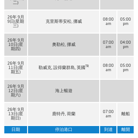
二)
26年 9月
08:00
05:00
9日(星期
克里斯蒂安松, 挪威
am
pm
三)
26年 9月
07:00
04:00
10日(星
奧勒松, 挪威
am
pm
期四)
26年 9月
08:00
05:00
TR
11日(星
勒威克, 設得蘭群島, 英國
am
pm
期五)
26年 9月
12日(星
海上暢遊
期六)
26年 9月
07:00
13日(星
鹿特丹, 荷蘭
離船
am
期日)
日期
停泊港口
到達
離開