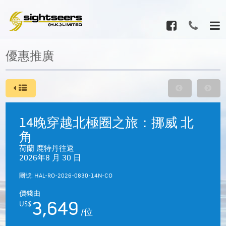
優惠推廣
14晚穿越北極圈之旅：挪威 北
角
荷蘭 鹿特丹往返
2026年8 月 30 日
團號: HAL-RO-2026-0830-14N-CO
價錢由
3,649
US$
/位