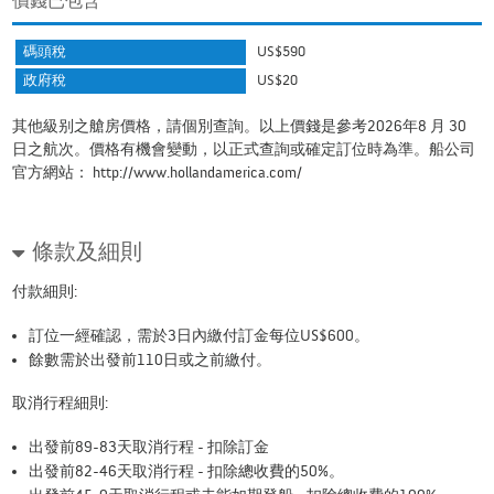
價錢已包含
碼頭稅
US$590
政府稅
US$20
其他級别之艙房價格，請個別查詢。以上價錢是參考2026年8 月 30
日之航次。價格有機會變動，以正式查詢或確定訂位時為準。船公司
官方網站：
http://www.hollandamerica.com/
條款及細則
付款細則:
訂位一經確認，需於3日內繳付訂金每位US$600。
餘數需於出發前110日或之前繳付。
取消行程細則:
出發前89-83天取消行程 - 扣除訂金
出發前82-46天取消行程 - 扣除總收費的50%。