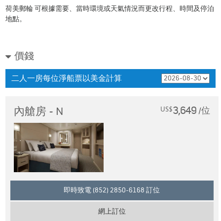
荷美郵輪 可根據需要、當時環境或天氣情況而更改行程、時間及停泊
地點。
價錢
二人一房每位淨船票以美金計算
3,649
內艙房 - N
US$
/位
即時致電 (852) 2850-6168 訂位
網上訂位