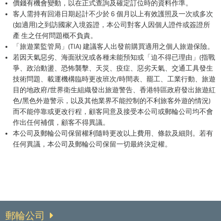
價錢有機會變動，以在正式查詢及確定訂位時的資料作準。
客人需持有回港日期起計不少於 6 個月以上有效護照及一次或多次
(如適用)之到訪國家入境簽證，本公司對客人因個人證件或簽證所
產 生之任何問題概不負責。
「旅遊業監管局」(TIA) 建議客人出發前購買適用之個人旅遊保險。
若因天氣惡劣、海面狀況或各種未能預知或「迫不得已理由」(指戰
爭、政治動盪、恐怖襲擊、天災、疫症、惡劣天氣、交通工具發生
技術問題、載運機構臨時更改班次/時間表、罷工、工業行動、旅遊
目的地政府/世界衛生組織發出旅遊警告、香港特區政府發出旅遊紅
色/黑色外遊警示，以及其他業界不能控制的不利旅客外遊的情況)
而不能停靠或更改行程，顧客同意及接受本公司或郵輪公司均不會
作出任何補償，顧客不得異議。
本公司及郵輪公司保留權利隨時更改以上費用、條款及細則。若有
任何異議，本公司及郵輪公司保留一切最終決定權。
郵輪公司