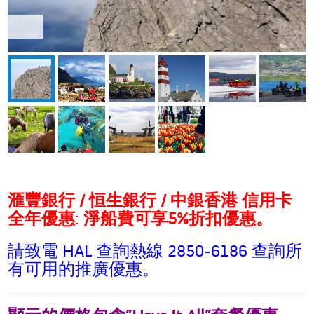
滙豐銀行
/
恒生銀行
/
中銀香港
信用卡
全年優惠
:
淨船費可享
5%
折扣優惠。
請致電 HAL 查詢熱線 2850-6186 查詢所
有可用的推廣優惠。