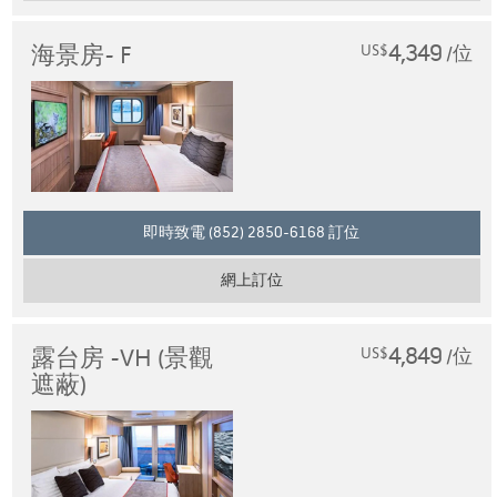
4,349
海景房- F
US$
/位
即時致電 (852) 2850-6168 訂位
網上訂位
4,849
露台房 -VH (景觀
US$
/位
遮蔽)