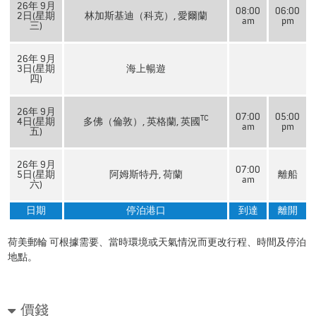
26年 9月
08:00
06:00
2日(星期
林加斯基迪（科克）, 愛爾蘭
am
pm
三)
26年 9月
3日(星期
海上暢遊
四)
26年 9月
07:00
05:00
TC
4日(星期
多佛（倫敦）, 英格蘭, 英國
am
pm
五)
26年 9月
07:00
5日(星期
阿姆斯特丹, 荷蘭
離船
am
六)
日期
停泊港口
到達
離開
荷美郵輪 可根據需要、當時環境或天氣情況而更改行程、時間及停泊
地點。
價錢