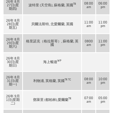
26年 8月
08:00
06:00
TR
27日(星
波特里 (天空島), 蘇格蘭, 英國
am
pm
期四)
26年 8月
11:00
11:00
28日(星
貝爾法斯特, 北愛爾蘭, 英國
am
pm
期五)
26年 8月
格里諾克（格拉斯哥）, 蘇格蘭, 英
0800
11:00
29日(星
國
am
pm
期六)
26年 8月
WP
30日(星
海上暢遊
期日)
26年 8月
08:00
10:00
TR
TC
31日(星
利物浦, 英格蘭, 英國
am
pm
期一)
26年 9月
07:00
05:00
TR
1日(星期
鄧萊里 (都柏林),愛爾蘭
am
pm
二)