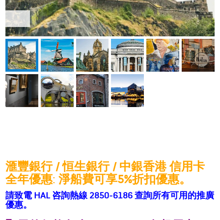
滙豐銀行
/
恒生銀行
/
中銀香港
信用卡
全年優惠
:
淨船費可享
5%
折扣優惠。
請致電 HAL 咨
詢熱線 2850-6186 查詢所有可用的推廣
優惠。