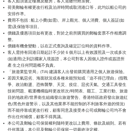
客人如須選定樓層及艙房，客人需繳付附加費。
荷美郵輪有權更改行程及泊岸時間或取消港口等，此均以船公司的
安排作凖。
費用不包括 : 船上小費(如需)、岸上觀光、個人消費、個人簽証(如
需)及保險等項目。
價錢及優惠項目如有更改，對於之前所購買的郵輪套票不作相應調
整。
價錢有機會變動，以在正式查詢及確定訂位時的資料作準。
客人需持有回港日期起計不少於 6 個月以上有效護照及一次或多次
(如適用)之到訪國家入境簽證，本公司對客人因個人證件或簽證所
產 生之任何問題概不負責。
「旅遊業監管局」(TIA) 建議客人出發前購買適用之個人旅遊保險。
若因天氣惡劣、海面狀況或各種未能預知或「迫不得已理由」(指戰
爭、政治動盪、恐怖襲擊、天災、疫症、惡劣天氣、交通工具發生
技術問題、載運機構臨時更改班次/時間表、罷工、工業行動、旅遊
目的地政府/世界衛生組織發出旅遊警告、香港特區政府發出旅遊紅
色/黑色外遊警示，以及其他業界不能控制的不利旅客外遊的情況)
而不能停靠或更改行程，顧客同意及接受本公司或郵輪公司均不會
作出任何補償，顧客不得異議。
本公司及郵輪公司保留權利隨時更改以上費用、條款及細則。若有
任何異議，本公司及郵輪公司保留一切最終決定權。