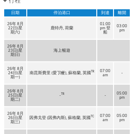
行程
日期
停泊港口
到達
離開
26年 8月
01:00
03:00
22日(星
鹿特丹, 荷蘭
pm 登
pm
期六)
船
26年 8月
23日(星
海上暢遊
期日)
26年 8月
07:00
TR
24日(星
南昆斯費里 (愛丁堡), 蘇格蘭, 英國
-
ON
am
期一)
26年 8月
05:00
TR
25日(星
-
-
pm
期二)
26年 8月
07:00
05:00
TC
26日(星
因弗戈登 (因弗內斯), 蘇格蘭, 英國
am
pm
期三)