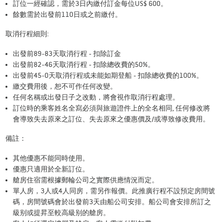
訂位一經確認，需於3日內繳付訂金每位US$ 600。
餘數需於出發前110日或之前繳付。
取消行程細則:
出發前89-83天取消行程 - 扣除訂金
出發前82-46天取消行程 - 扣除總收費的50%。
出發前45-0天取消行程或未能如期登船 - 扣除總收費的100%。
繳交費用後，恕不可作任何改變。
任何名稱或出發日子之改動，將會視作取消行程處理。
訂位時的乘客姓名全寫必須與旅遊證件上的全名相同, 任何修改將
會導致失去原來之訂位、失去原來之優惠價及/或導致修改費用。
備註：
其他優惠不能同時使用。
優惠只適用於全新訂位。
艙房住宿需根據郵輪公司之實際供應情況而定。
單人房，3人或4人同房，需另作報價。此推廣行程不設預定房間號
碼，房間號碼會於出發前3天由船公司安排。船公司會安排所訂之
級别或提昇至較高級别的艙房。