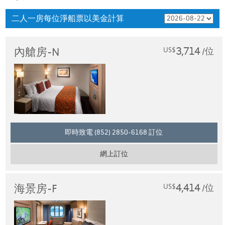
二人一房每位淨船票以美金計算
3,714
內艙房-N
US$
/位
即時致電 (852) 2850-6168 訂位
網上訂位
4,414
海景房-F
US$
/位